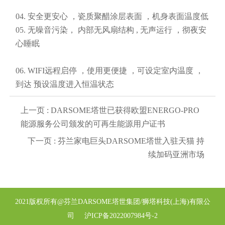
04. 安全更安心 ，瓷质聚醋涂层表面 ，机身表面温度低
05. 无噪音污染， 内部无风扇结构 , 无声运行 ，彻夜安
心睡眠
06. WIFI远程启停 ，使用更便捷 ，可设定室内温度 ，
到达 预设温度进入恒温状态
上一页 :
DARSOME塔世已获得欧盟ENERGO-PRO
能源服务公司颁发的可再生能源用户证书
下一页 :
芬兰家电巨头DARSOME塔世入驻天猫 持
续加码亚洲市场
2021版权所有@芬兰DARSOME塔世集团/狮塔科技(上海)有限公
司 沪ICP备2022007984号-2